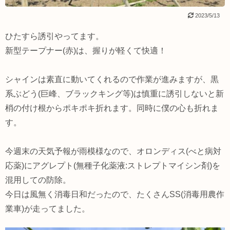
2023/5/13
ひたすら誘引やってます。
新型テープナー(赤)は、握りが軽くて快適！
シャインは素直に動いてくれるので作業が進みますが、黒
系ぶどう(巨峰、ブラックキング等)は慎重に誘引しないと新
梢の付け根からポキポキ折れます。同時に僕の心も折れま
す。
今週末の天気予報が雨模様なので、オロンディス(べと病対
応薬)にアグレプト(無種子化薬液:ストレプトマイシン剤)を
混用しての防除。
今日は風無く消毒日和だったので、たくさんSS(消毒用農作
業車)が走ってました。