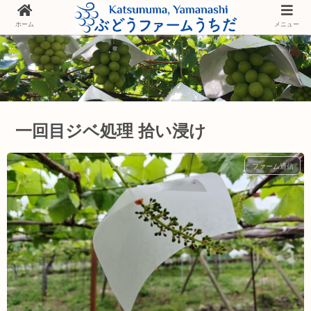
ホーム
メニュー
一回目ジベ処理 拾い浸け
ファーム通信