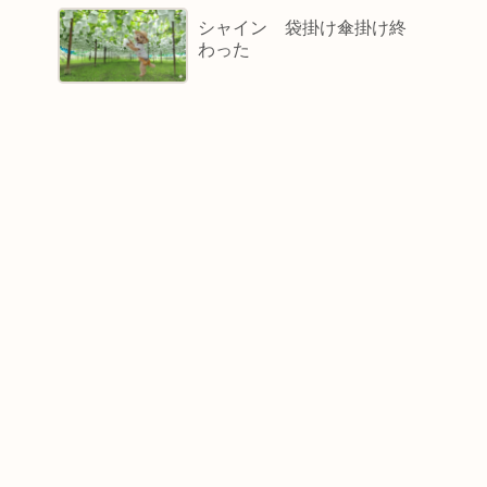
シャイン 袋掛け傘掛け終
わった