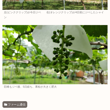
左(ピンククリップ)が今日ジベ 右(オレンジクリップ)が4日前にジベしたシャイ
ン
巨峰もジベ後、5日経ち、果粒が大きく肥大
ファーム通信