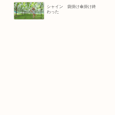
シャイン 袋掛け傘掛け終
わった