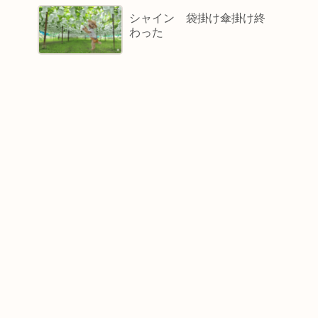
シャイン 袋掛け傘掛け終
わった