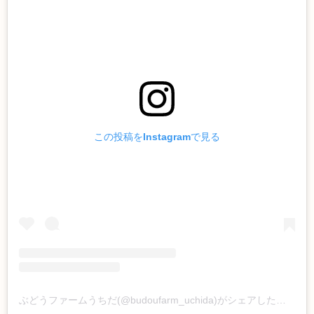
この投稿をInstagramで見る
ぶどうファームうちだ(@budoufarm_uchida)がシェアした投稿