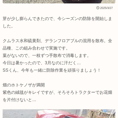
2025/3/27
芽が少し膨らんできたので、今シーズンの防除を開始しま
した。
クムラス水和硫黄剤、デランフロアブルの混用を散布。全
品種、この組み合わせで実施です。
葉がないので、一枝ずつ手散布で消毒します。
今日は暑かったので、3月なのに汗だく…
SSくん、今年も一緒に防除作業を頑張りましょう！
畑のホトケノザが満開
紫色の絨毯がキレイですが、そろそろトラクターでお花畑
を片付けないと…