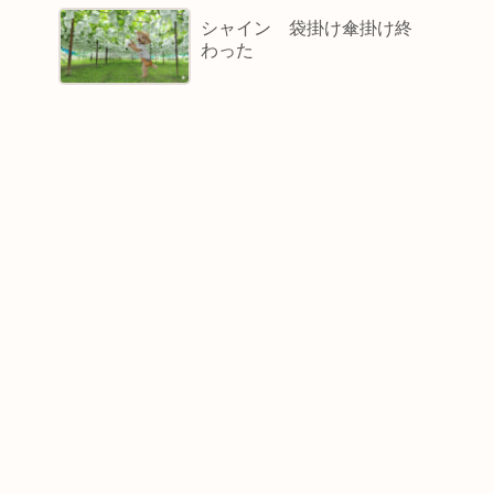
シャイン 袋掛け傘掛け終
わった