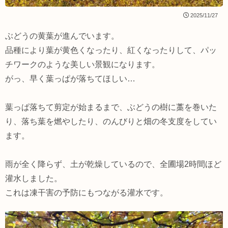
2025/11/27
ぶどうの黄葉が進んでいます。
品種により葉が黄色くなったり、紅くなったりして、パッ
チワークのような美しい景観になります。
がっ、早く葉っぱが落ちてほしい…
葉っぱ落ちて剪定が始まるまで、ぶどうの樹に藁を巻いた
り、落ち葉を燃やしたり、のんびりと畑の冬支度をしてい
ます。
雨が全く降らず、土が乾燥しているので、全圃場2時間ほど
灌水しました。
これは凍干害の予防にもつながる灌水です。