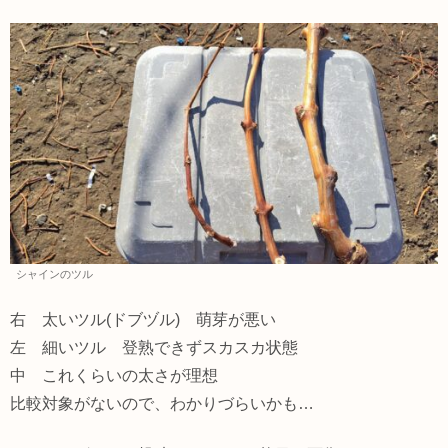
シャインのツル
右 太いツル(ドブヅル) 萌芽が悪い
左 細いツル 登熟できずスカスカ状態
中 これくらいの太さが理想
比較対象がないので、わかりづらいかも…