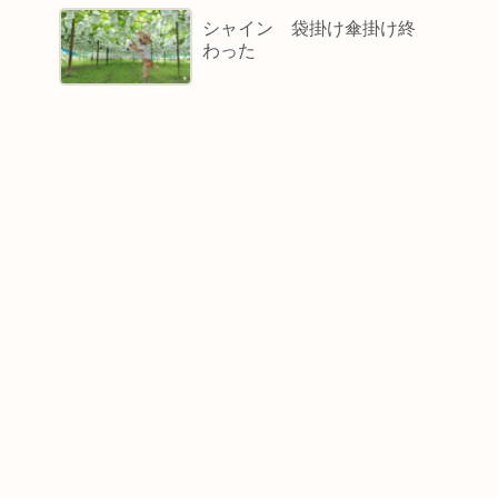
シャイン 袋掛け傘掛け終
わった